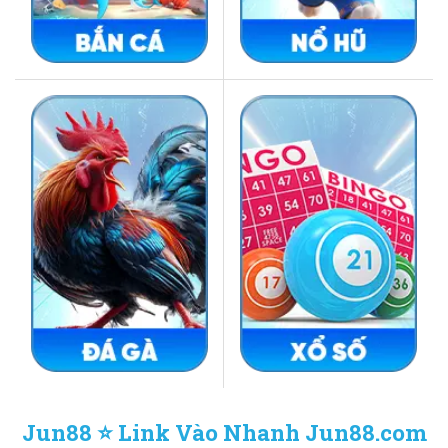
Jun88 ⭐️ Link Vào Nhanh Jun88.com