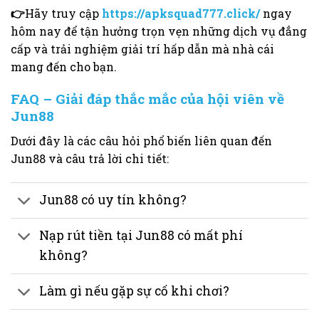
👉
Hãy truy cập
https://apksquad777.click/
ngay
hôm nay để tận hưởng trọn vẹn những dịch vụ đẳng
cấp và trải nghiệm giải trí hấp dẫn mà nhà cái
mang đến cho bạn.
FAQ – Giải đáp thắc mắc của hội viên về
Jun88
Dưới đây là các câu hỏi phổ biến liên quan đến
Jun88 và câu trả lời chi tiết:
Jun88 có uy tín không?
Nạp rút tiền tại Jun88 có mất phí
không?
Làm gì nếu gặp sự cố khi chơi?